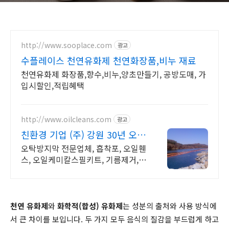
http://www.sooplace.com
광고
수플레이스 천연유화제 천연화장품,비누 재료
천연유화제 화장품,향수,비누,양초만들기, 공방도매, 가
입시할인,적립혜택
http://www.oilcleans.com
광고
친환경 기업 (주) 강원 30년 오
탁방지막 전문기업
오탁방지막 전문업체, 흡착포, 오일휀
스, 오일케미칼스필키트, 기름제거,
오염복원.
천연 유화제
와
화학적(합성) 유화제
는 성분의 출처와 사용 방식에
서 큰 차이를 보입니다. 두 가지 모두 음식의 질감을 부드럽게 하고