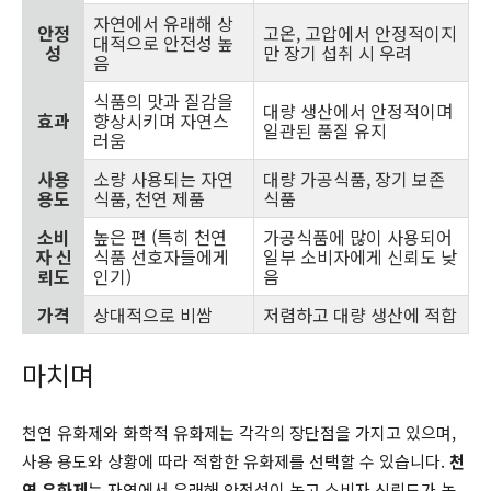
자연에서 유래해 상
안정
고온, 고압에서 안정적이지
대적으로 안전성 높
성
만 장기 섭취 시 우려
음
식품의 맛과 질감을
대량 생산에서 안정적이며
효과
향상시키며 자연스
일관된 품질 유지
러움
사용
소량 사용되는 자연
대량 가공식품, 장기 보존
용도
식품, 천연 제품
식품
소비
높은 편 (특히 천연
가공식품에 많이 사용되어
자 신
식품 선호자들에게
일부 소비자에게 신뢰도 낮
뢰도
인기)
음
가격
상대적으로 비쌈
저렴하고 대량 생산에 적합
마치며
천연 유화제와 화학적 유화제는 각각의 장단점을 가지고 있으며,
사용 용도와 상황에 따라 적합한 유화제를 선택할 수 있습니다.
천
연 유화제
는 자연에서 유래해 안전성이 높고 소비자 신뢰도가 높