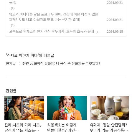
든 것
2024.09.21
(1)
망고와 바나나를 닮은 포포나무 열매, 건강에 어떤 이점이 있을
까?(감맛도 나고 아보카도 맛도 나는 신기한 열매)
2024.09.21
(4)
고속도로 휴게소의 인기 간식 후두과자, 호두의 효능과 유래
2024.09.15
(7)
'식재료 이야기 바다'의 다른글
현재글
천연 vs 화학적 유화제: 내 음식 속 유화제는 무엇일까?
관련글
진짜 치즈와 가짜 치즈,
식용색소는 어떻게
유화제, 정말 안전할까?
당신이 먹는 치즈는
만들어질까? 과연
우리가 먹는 가공식품