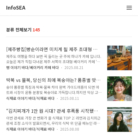
InfoSEA
분류 전체보기
145
[제주빵집]빵순이라면 미치게 될 제주 초대형 베
이커리 카페, 제주당 솔직 방문기
제주도 여행을 하다 보면 꼭 들리는 곳 주에 하나가 카페 입니다.
오늘은 제가 직접 다녀온 제주 서쪽의 초대형 베이커리 카페 ‘제
주당’을 소개하려고 합니다.📍 제주 서쪽 여행 중 발견한 ‘제주
빵 이야기 바다/베이커리 카페 바다
2025.08.21
당’서쪽 으로 이동하려고 제주시를 벗어나 애월 쪽으로 가다보면
눈에 띄는 큰 건물이 바로 제주당이에요. 규모가 어마어마해서
딱복 vs 물복, 당신의 최애 복숭아는? 품종별 맛
멀리서도 단번에 알아볼 수 있었습니다. 외부 건물만 보고는 베
비교 완전정복
숭아 품종별 특징과 딱복·물복 차이 완벽 가이드여름이 되면 마
이커리카페라고 생각할수도 없었어요. 주차장도 넓고, 외관부터
트와 시장이 온통 분홍빛 복숭아로 가득합니다.하지만 막상 고르
굉장히 세련돼 있어서 도착하자마자 ‘세련된 미술관’ 이다 싶을
려면 ‘딱복이 좋을까, 물복이 좋을까?’ ‘품종마다 맛이 얼마나 다
정도에요. 📸 사진 맛집 카페안으로 들어서면 통창으로 들어오
식재료 이야기 바다/식재료 바다
2025.08.11
를까?’ 헷갈리기 마련입니다.오늘은 복숭아의 대표 품종과, 딱복
는 햇살 덕분에 어느 자리에서나 사진이 잘 나옵니다. 카페 인테
·물복의 차이를 한 번에 정리해 드립니다.1. 복숭아 품종별 특징
리어는 농사를 모티브로 한 다양한 인테리어가 눈에 들어왔어요.
“김치찌개가 1만 원 시대? 관세 후폭풍 시작됐
① 백도계(White Peach)과육이 흰색 또는 연분홍색당도가 높
포인트 있는 테라링룸들이..
다” - 이번 관세로 가장 큰 변화가 올 식재료
이번 관세로 가장 큰 변화가 올 식재료 TOP 2: 라면과 김치최근
고 부드러운 식감대표 품종: 천도백도, 수향백도, 대옥백도대부
TOP 2
관세 조정 소식이 발표되면서, 우리의 식탁 위 단골 메뉴인 라면
분 물복 성향이 강함향이 풍부하고 과즙이 많아 생과용으로 인기
과 김치가 큰 변화를 맞이하게 되었습니다.이번 변화는 단순히
② 황도계(Yellow Peach)과육이 노란색, 서양 품종에서 많이
식재료 이야기 바다/식재료 바다
2025.08.08
가격 문제를 넘어, 소비자들의 구매 습관과 식문화에도 영향을
재배부드럽지만 백도보다 단단한 경우 많음대표 품종: 황금천도,