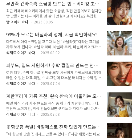
줄 것으로 보입니다. 1. 라면 – 서민 간식이 된 ‘프리미엄 메뉴’?
스위트골드달콤함과 산미가 조화로움주스, 통조림, 잼으로 많이
무반죽 겉바속촉 소금빵 만드는 법 – 베이킹 초보
라면은 오랫동안 ‘언제나 저렴하고 간편한 한 끼’로 사랑받아 왔
활용③ 천도계(N..
도 성공!
최근 카페와 베이커리에서 핫한 소금빵, 직접 만들어보고 싶지만
습니다.하지만 이번 관세 인상으로 수입 밀과 건더기 스프 재료
빵 만들기는 너무 어려울 것 같아 망설이고 계시나요? 복잡한 반
의 가격이 오르면서, 라면 한 봉지 가격이 평균 10~15%가량 상
죽 과정 없이도 겉바속촉한 소금빵을 집에서 쉽게 만들 수 있는
승할 전망입니다.변화 포인트대형 마트의 라면 박스 구매 할인
빵 이야기 바다
2025.08.05
무반죽 레시피를 소개합니다. 베이킹 초보자도 한 번에 성공할
축소 가능성수입 원재료 비중이 높은 프리미엄 라면 가격 급등
수 있는 간단한 방법으로, 카페 못지않은 맛있는 소금빵을 만들
PB(자체 브랜드) 라면과 국산 원재료 사용 제품의 상대적 경쟁
99%가 모르는 바닐라의 정체, 지금 확인하세요!
어보세요! 무반죽 소금빵이란?무반죽 소금빵은 일반적인 빵 만
력 상승경험담:평소..
마트에서 아이스크림을 고르다 보면 "바닐라맛"이라는 표기를
들기와 달리 치대서 글루텐을 만들지 않고, 천천히 발효시켜가는
자주 보게 됩니다. 바닐라 라떼, 바닐라 쿠키, 바닐라 케이크까
중에, 접어주기를 통해 글루텐을 강화시켜서 빵의 구조를 만들어
지... 우리 일상 속 곳곳에 스며든 바닐라. 그런데 정작 바닐라가
가는 방법입니다. 이 방법을 사용하면 복잡한 반죽 과정 없이도
식재료 이야기 바다
2025.08.02
무엇인지, 왜 어떤 제품은 비싸고 어떤 제품은 저렴한지 궁금해
폭신하고 맛있는 소금빵을 만들 수 있어요.무반죽법의 장점장점
본 적 있으신가요? 달콤하고 부드러운 그 향의 정체를 알아보겠
설명간편함15-20분 손반죽 대신 5분 정도의 간단한 섞기만 필
피부도, 입도 시원하게! 수박 껍질로 만드는 천연
습니다. 바닐라, 도대체 무엇일까?많은 사람들이 바닐라를 단순
요실패율 낮음반죽을 과도하게 치댈 ..
쿨링 스킨
여름 더위, 수박 하나로 안팎을 모두 시원하게 가꿔보세요여름에
히 '달콤한 맛'이라고 생각합니다. 하지만 바닐라는 실제로는 열
빠질 수 없는 대표 과일, 수박.그런데 대부분 버려지는 수박 껍질
대 지방에서 자라는 난초과 식물의 열매입니다. 놀랍죠?바닐라
이사실은 피부 진정과 보습에 아주 좋은 천연 쿨링 스킨 재료라
의 정체"바닐라(Vanilla)"는 중남미가 원산지인 덩굴성 난초의
식재료 이야기 바다
2025.07.24
는 걸 아시나요?오늘은 수박 껍질 + 알로에젤 + 쿨링스프레이를
일종입니다. 이 식물의 꼬투리(바닐라 빈)에서 우리가 아는 그 달
활용해누구나 집에서 쉽게 만들 수 있는 천연 쿨링 스킨 레시피
콤한 향이 나오는 것이죠. 스페인 정복자들이 16세기에 아즈텍
계란후라이 기름 추천: 완숙·반숙에 어울리는 오
를 소개합니다. 🍉 왜 수박 껍질이 쿨링에 좋을까?수박 껍질은
제국에서 처음 발견했을 ..
일은 다를까?
매일 아침 가장 자주 만드는 음식 중 하나가 계란후라이입니다.
수분 함량이 높고,비타민 A, C, B군이 풍부해자외선으로 자극받
간단해 보이지만, 막상 만들어보면 생각보다 차이가 큽니다.팬에
은 피부를 진정시키고 열감을 낮추는 데 효과적입니다.또한, 리
잘 들러붙기도 하고, 흰자는 너무 타는데 노른자는 덜 익기도 합
코펜과 시트룰린이라는 식물성 항산화 성분이피부 회복에도 도
식재료 이야기 바다
2025.07.08
니다.또 어떤 날은 고소하고 맛있는데, 어떤 날은 기름 냄새가 강
움을 줍니다. 🌿 Tip: 껍질 중에서도 하얀 속살 부분이 가장 유효
하게 느껴지기도 합니다.이 차이는 불 조절도 중요하지만, 어떤
성분이 풍부해요!🧪 천연 쿨링 스킨 만들기 – 재료재료명 용도 대
🥬향긋함 폭발! 바질페스토 진짜 맛있게 만드는
기름을 쓰느냐에 따라서도 달라집니다.특히 계란후라이는 크게
체 가능 여부수..
법 (시판 소스 비교 불가)
"이 향긋한 맛을 집에서도 만들 수 있다니!"시판 제품과는 비교
완숙과 반숙으로 나눌 수 있습니다.완숙은 흰자와 노른자를 충분