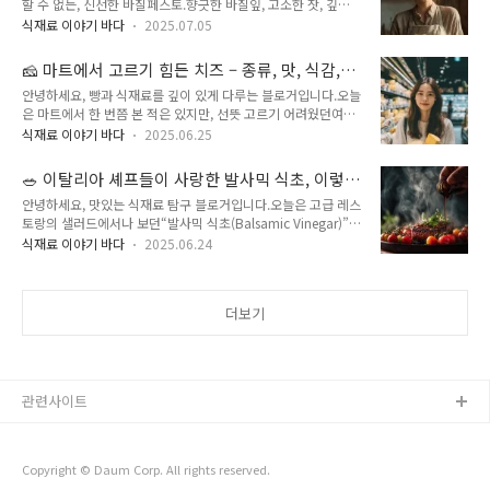
할 수 없는, 신선한 바질페스토.향긋한 바질잎, 고소한 잣, 깊은
히 익혀야 하기 때문에 조리 시간이 길고, 반숙은 노른자를 촉촉
맛의 파르미지아노 레지아노 치즈까지.바질페스토는 만들어보
하게 남겨야 하므로 비교적 낮은 온도에서 짧게 익히는 것이 좋
식재료 이야기 바다
2025.07.05
면 의외로 간단하면서도,요리의 레벨을 한층 끌어올려주는 마법
습니다.그래서 오늘은 완숙 계란후라이와 반숙 계란후라이에 어
의 소스입니다. 🛒 준비 재료 (2인 기준)생바질 잎 50g (줄기 제
울리는 기름을 비교해보겠습니다. 1. 계란후라이에 기름이 중요
🧀 마트에서 고르기 힘든 치즈 – 종류, 맛, 식감,
거 후)올리브유 100ml (엑스트라버진 추천)잣 20g (없으면 아
한 이유계란후라이를 만들 때 기름은 ..
만드는 방식까지 한눈에 정리
안녕하세요, 빵과 식재료를 깊이 있게 다루는 블로거입니다.오늘
몬드나 호두로 대체 가능)파르미지아노 레지아노 치즈 30g (또
은 마트에서 한 번쯤 본 적은 있지만, 선뜻 고르기 어려웠던여러
는 파르마산)마늘 1쪽소금 약간레몬즙 소량 (선택, 갈변 방지
종류의 치즈에 대해 이야기해보려고 해요.그저 ‘슬라이스 치
용)✅ TIP: 바질은 물에 씻은 후 완전히 건조시켜야 색이 선명하
식재료 이야기 바다
2025.06.25
즈’만 먹어왔다면, 이 글을 통해치즈의 세계가 얼마나 다채로운
고 오래갑니다. 🥣 만드는 법 – 바질페스토, 이렇게 만들면 실패
지 한눈에 느끼실 수 있을 거예요.이번 포스팅에서는 각 치즈의
없다!바질페스토는 만들기는 쉽지만,조금만 실수해도 색이 탁해
🥗 이탈리아 셰프들이 사랑한 발사믹 식초, 이렇
식감, 맛, 용도, 만드는 방식, 그리고 그로 인한 특징까지 정리해
지거나 맛이..
게 쓰면 미쳤다!
안녕하세요, 맛있는 식재료 탐구 블로거입니다.오늘은 고급 레스
드립니다! 🥛 1. 모짜렐라 (Mozzarella)식감: 부드럽고 쫀득맛:
토랑의 샐러드에서나 보던“발사믹 식초(Balsamic Vinegar)”,
담백하고 순한 우유맛용도: 피자, 샐러드, 그라탱 등어떻게 만드
이걸 집에서도 쉽게 활용할 수 있는 5가지 방법을 소개해드릴게
나?응고된 커드를 뜨거운 물에 데운 뒤 손으로 당기고 접는 스트
식재료 이야기 바다
2025.06.24
요.한 병 사놓고 냉장고 안에서 잠자고 있다면,이 글을 읽고 당장
레칭 과정을 반복해서 만듭니다.그래서 어떤 특징?잘 녹고 잘 늘
꺼내게 되실 거예요. 🥄 발사믹 식초란?발사믹 식초(Balsamic
어나며, 갓 만든 생 모짜렐라는 신선한 우유 향이 살아 있어요.✔
Vinegar)는이탈리아 북부 에밀리아 로마냐(Emilia-Romagna)
피자에 들어..
더보기
지방,특히 모데나(Modena) 지역에서 수백 년 동안 만들어져 온
전통 발효 식초입니다. 🎩 발사믹은 원래 ‘약’이었
다?‘Balsamic’이라는 단어는 라틴어 ‘balsamum’,즉 ‘향기로
운’, ‘치유하는’이라는 뜻에서 유래했어요.처음에는 치유 목적의
약용 식초로 귀족 가문에서 귀하게 여겨졌고,귀족의 ..
관련사이트
Copyright © Daum Corp. All rights reserved.