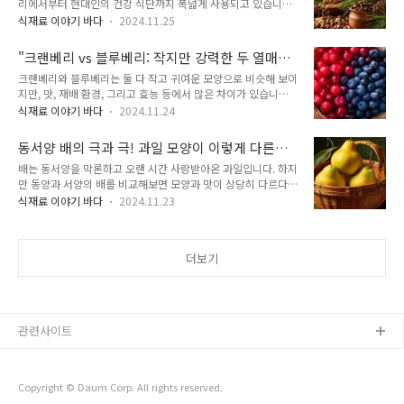
리에서부터 현대인의 건강 식단까지 폭넓게 사용되고 있습니다.
상북도 지역, 특히 영주, 봉화 등 청정 자연환경에서 재배됩니다.
고소한 맛과 풍부한 영양소로 사랑받는 잣은 맛뿐 아니라 건강에
모양과 특징:껍질이 매끄럽고 윤기가 납니다.알이 크고 모양이
식재료 이야기 바다
2024.11.25
도 다양한 이점을 제공합니다. 오늘은 잣의 효능과 활용법을 자
일정하며, 껍질이 얇아 까기 쉽습니다.저장성이 뛰어나 오랫동안
세히 살펴보겠습니다. 잣은 잣나무(Pinus koraiensis)의 솔방울
신선함을 유지할 수 있습니다.2. 일반 밤과 옥광밤의 차이옥광밤
"크랜베리 vs 블루베리: 작지만 강력한 두 열매의
에서 나오는 씨앗입니다. 잣나무는 소나무과(Pinaceae)에 속하
은 일반 밤에 비해 여..
진검승부!" - 블루베리, 크린베리효능 비교
크랜베리와 블루베리는 둘 다 작고 귀여운 모양으로 비슷해 보이
는 상록 침엽수로, 주로 한국, 중국, 러시아 등 동북아시아 지역
지만, 맛, 재배 환경, 그리고 효능 등에서 많은 차이가 있습니다.
에서 자생하며, 한국에서는 특히 강원도와 경상북도 등 산림 지
오늘은 크랜베리와 블루베리의 공통점과 차이점을 살펴보며, 각
역에서 많이 자랍니다. 1. 잣의 영양 성분잣은 한 줌만으로도 우
식재료 이야기 바다
2024.11.24
각의 매력을 알아보겠습니다. 1. 크랜베리와 블루베리의 공통점
리 몸에 필요한 다양한 영양소를 공급합니다. 대표적인 성분은
항산화 열매: 두 열매 모두 항산화 성분이 풍부해 건강에 이롭습
다음과 같습니다.불포화지방산: 잣의 지방은 건강한 지방으로,
동서양 배의 극과 극! 과일 모양이 이렇게 다른
니다. 특히, 폴리페놀과 비타민 C가 많이 함유되어 있어 노화 방
콜레스테롤 수치..
이유는? - 유래와 활용법
배는 동서양을 막론하고 오랜 시간 사랑받아온 과일입니다. 하지
지와 면역력 강화에 도움을 줍니다.슈퍼푸드: 크랜베리와 블루베
만 동양과 서양의 배를 비교해보면 모양과 맛이 상당히 다르다는
리 모두 건강한 식단을 위한 슈퍼푸드로 불리며, 다양한 요리에
것을 알 수 있습니다. 왜 이런 차이가 생겼을까요? 오늘은 동서
활용됩니다.작은 크기: 크기가 작고, 둥근 모양으로 간편하게 먹
식재료 이야기 바다
2024.11.23
양 배의 모양 차이를 중심으로 그 유래와 역사를 탐구해보겠습니
기 좋습니다.다양한 가공: 신선한 상태로 먹는 것 외에도, 주스,
다. 1. 동양배와 서양배의 차이점동양배는 흔히 우리가 아는 둥
잼, 말린 형태로 가공되어 많이 소비됩니다.2. 크랜베리와 블루
글고 크기가 큰 배로, 껍질이 얇고 과육이 단단하며 과즙이 풍부
베리의 차이점구분크랜베..
더보기
한 것이 특징입니다.서양배는 배 모양(혹은 종 모양)으로, 끝이
좁고 아래쪽이 넓은 형태를 가지고 있습니다. 과육은 부드럽고
향이 진하며, 숙성될수록 달콤함이 증가합니다.동양배의 특징:둥
글고 크기가 큼.과즙이 많고 식감이 아삭함.단맛이 강하고 신맛
은 적음.주로 생으로 먹거나 주스, 디저트로 활용.서양배의 특징:
관련사이트
종 모양으로 끝이 좁고 아래..
Copyright © Daum Corp. All rights reserved.