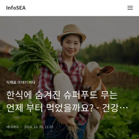
InfoSEA
식재료 이야기 바다
한식에 숨겨진 슈퍼푸드 무는
언제 부터 먹었을까요? - 건강
효능과 유래 탐구, 무김치
바다바다
2024. 10. 30. 11:30
(깍두기)