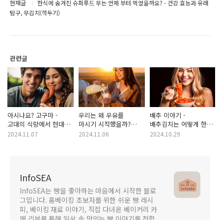
현재글
한식에 숨겨진 슈퍼푸드 무는 언제 부터 먹었을까요? - 건강 효능과 유래
탐구, 무김치(깍두기)
관련글
아시나요? 고구마 -
우리는 왜 우유를
배추 이야기 -
고대의 식량에서 현대의
마시기 시작했을까?
배추김치는 어떻게 한국
슈퍼푸드 까지
우리가 가장 좋아하는
건강과 문화의 주식이
2024.11.07
2024.11.06
2024.10.29
음료 뒤에 숨겨진 이야기
되었나요?
InfoSEA
InfoSEA는 빵을 좋아하는 마음에서 시작한 블로
그입니다. 홈베이킹 초보자를 위한 쉬운 빵 레시
피, 베이킹 재료 이야기, 직접 다녀온 베이커리 카
페 리뷰를 통해 일상 속 맛있는 빵 이야기를 전합