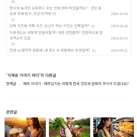
(8)
한식에 숨겨진 슈퍼푸드 무는 언제 부터 먹었을까요? - 건강 효
능과 유래 탐구, 무김치(깍두기)
2024.10.30
(1)
진짜 치즈와 가짜 치즈, 당신이 먹는 치즈는 진짜일까?
2024.10.16
(1)
식용색소는 어떻게 만들어질까? 과연 안전할까? 천연색소와 합
성색소의 진실
2024.10.15
(1)
천연 vs 화학적 유화제: 내 음식 속 유화제는 무엇일까?
2024.09.22
(1)
'식재료 이야기 바다'의 다른글
현재글
배추 이야기 - 배추김치는 어떻게 한국 건강과 문화의 주식이 되었나요?
관련글