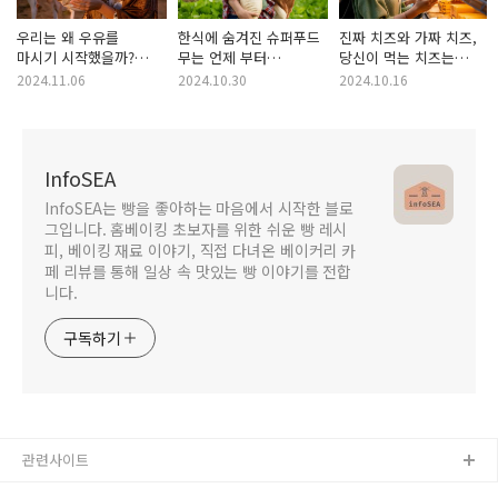
우리는 왜 우유를
한식에 숨겨진 슈퍼푸드
진짜 치즈와 가짜 치즈,
마시기 시작했을까?
무는 언제 부터
당신이 먹는 치즈는
우리가 가장 좋아하는
먹었을까요? - 건강
진짜일까?
2024.11.06
2024.10.30
2024.10.16
음료 뒤에 숨겨진 이야기
효능과 유래 탐구,
무김치(깍두기)
InfoSEA
InfoSEA는 빵을 좋아하는 마음에서 시작한 블로
그입니다. 홈베이킹 초보자를 위한 쉬운 빵 레시
피, 베이킹 재료 이야기, 직접 다녀온 베이커리 카
페 리뷰를 통해 일상 속 맛있는 빵 이야기를 전합
니다.
구독하기
관련사이트